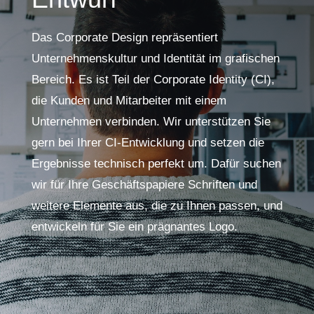
Das Corporate Design repräsentiert
Unternehmenskultur und Identität im grafischen
Bereich. Es ist Teil der Corporate Identity (CI),
die Kunden und Mitarbeiter mit einem
Unternehmen verbinden. Wir unterstützen Sie
gern bei Ihrer CI-Entwicklung und setzen die
Ergebnisse technisch perfekt um. Dafür suchen
wir für Ihre Geschäftspapiere Schriften und
weitere Elemente aus, die zu Ihnen passen, und
entwickeln für Sie ein prägnantes Logo.