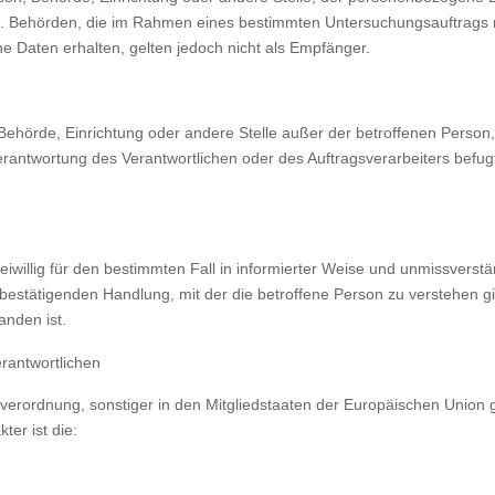
icht. Behörden, die im Rahmen eines bestimmten Untersuchungsauftrag
 Daten erhalten, gelten jedoch nicht als Empfänger.
on, Behörde, Einrichtung oder andere Stelle außer der betroffenen Perso
erantwortung des Verantwortlichen oder des Auftragsverarbeiters befu
 freiwillig für den bestimmten Fall in informierter Weise und unmissve
bestätigenden Handlung, mit der die betroffene Person zu verstehen gib
nden ist.
erantwortlichen
dverordnung, sonstiger in den Mitgliedstaaten der Europäischen Union
er ist die: