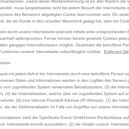
erzuerkennen. Zweck dieser Wiedererkennung ist es, den Nutzern die V
rwendet, muss beispielsweise nicht bei jedem Besuch der Internetseite
system des Benutzers abgelegten Cookie übernommen wird. Ein weiter
el, die ein Kunde in den virtuellen Warenkorb gelegt hat, über ein Cook
es durch unsere Internetseite jederzeit mittels einer entsprechenden 
uerhaft widersprechen. Ferner können bereits gesetzte Cookies jederz
allen gängigen Internetbrowsern möglich. Deaktiviert die betroffene P
 Funktionen unserer Internetseite vollumfänglich nutzbar.
Entfernen Sie
tionen
asst mit jedem Aufruf der Internetseite durch eine betroffene Person o
emeinen Daten und Informationen werden in den Logfiles des Servers g
 vom zugreifenden System verwendete Betriebssystem, (3) die Interne
r), (4) die Unterwebseiten, welche über ein zugreifendes System auf u
rnetseite, (6) eine Internet-Protokoll-Adresse (IP-Adresse), (7) der In
en, die der Gefahrenabwehr im Falle von Angriffen auf unsere informa
formationen zieht die TypeStudio Evertz GmbH keine Rückschlüsse auf 
er Internetseite korrekt auszuliefern, (2) die Inhalte unserer Internet