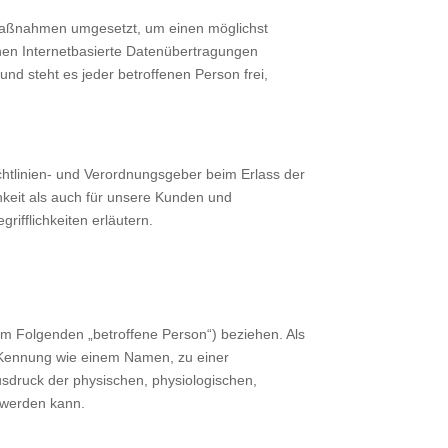
e Maßnahmen umgesetzt, um einen möglichst
nen Internetbasierte Datenübertragungen
nd steht es jeder betroffenen Person frei,
chtlinien- und Verordnungsgeber beim Erlass der
keit als auch für unsere Kunden und
ifflichkeiten erläutern.
 (im Folgenden „betroffene Person“) beziehen. Als
er Kennung wie einem Namen, zu einer
druck der physischen, physiologischen,
t werden kann.