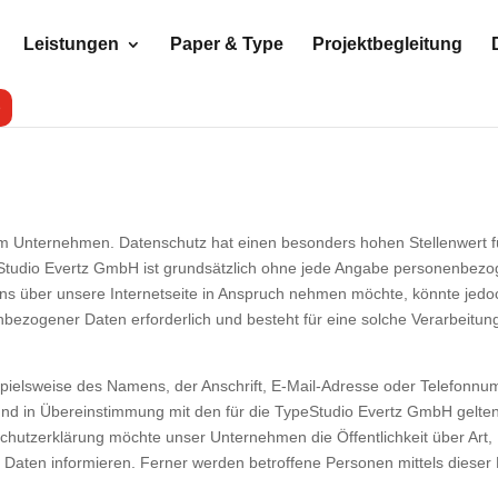
Leistungen
Paper & Type
Projektbegleitung
p
em Unternehmen. Datenschutz hat einen besonders hohen Stellenwert fü
Studio Evertz GmbH ist grundsätzlich ohne jede Angabe personenbezog
s über unsere Internetseite in Anspruch nehmen möchte, könnte jed
enbezogener Daten erforderlich und besteht für eine solche Verarbeitun
ielsweise des Namens, der Anschrift, E-Mail-Adresse oder Telefonnumm
nd in Übereinstimmung mit den für die TypeStudio Evertz GmbH gelte
chutzerklärung möchte unser Unternehmen die Öffentlichkeit über Ar
aten informieren. Ferner werden betroffene Personen mittels dieser 