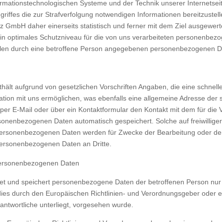
formationstechnologischen Systeme und der Technik unserer Internetsei
griffes die zur Strafverfolgung notwendigen Informationen bereitzust
 GmbH daher einerseits statistisch und ferner mit dem Ziel ausgewert
in optimales Schutzniveau für die von uns verarbeiteten personenbez
allen durch eine betroffene Person angegebenen personenbezogenen D
thält aufgrund von gesetzlichen Vorschriften Angaben, die eine schne
ion mit uns ermöglichen, was ebenfalls eine allgemeine Adresse der s
per E-Mail oder über ein Kontaktformular den Kontakt mit dem für die
sonenbezogenen Daten automatisch gespeichert. Solche auf freiwilliger
n personenbezogenen Daten werden für Zwecke der Bearbeitung oder d
 personenbezogenen Daten an Dritte.
personenbezogenen Daten
itet und speichert personenbezogene Daten der betroffenen Person nur
 dies durch den Europäischen Richtlinien- und Verordnungsgeber oder
rantwortliche unterliegt, vorgesehen wurde.