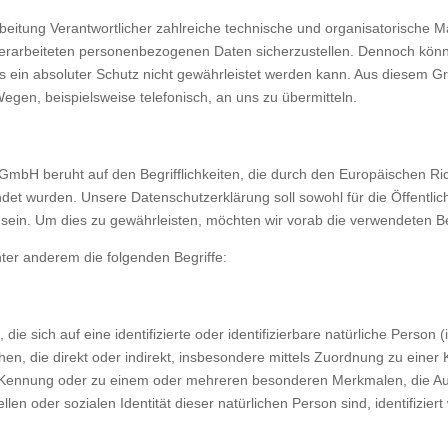
rbeitung Verantwortlicher zahlreiche technische und organisatorisch
 verarbeiteten personenbezogenen Daten sicherzustellen. Dennoch kön
s ein absoluter Schutz nicht gewährleistet werden kann. Aus diesem Gru
gen, beispielsweise telefonisch, an uns zu übermitteln.
GmbH beruht auf den Begrifflichkeiten, die durch den Europäischen Ri
 wurden. Unsere Datenschutzerklärung soll sowohl für die Öffentlich
sein. Um dies zu gewährleisten, möchten wir vorab die verwendeten Begr
ter anderem die folgenden Begriffe:
ie sich auf eine identifizierte oder identifizierbare natürliche Person
sehen, die direkt oder indirekt, insbesondere mittels Zuordnung zu ein
-Kennung oder zu einem oder mehreren besonderen Merkmalen, die Aus
llen oder sozialen Identität dieser natürlichen Person sind, identifizier